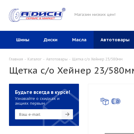
Магазин низких цен!
Шины
Диски
Масла
Автотовары
Главная
-
Каталог
-
Автотовары
-
Щетка с/о Хейнер 23/580мм
Щетка с/о Хейнер 23/580м
Будьте всегда в курсе!
Узнавайте о скидках и
акциях первым