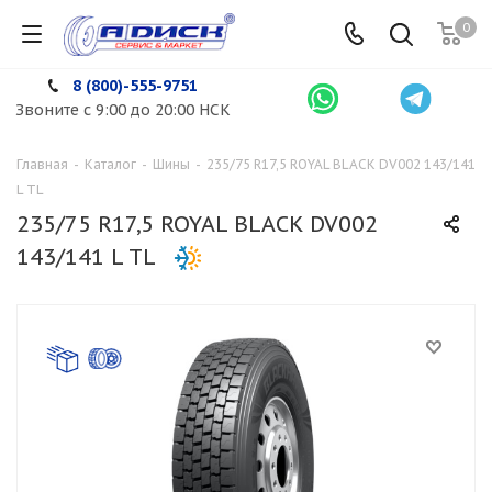
0
8 (800)-555-9751
Звоните с 9:00 до 20:00 НСК
Главная
-
Каталог
-
Шины
-
235/75 R17,5 ROYAL BLACK DV002 143/141
L TL
235/75 R17,5 ROYAL BLACK DV002
143/141 L TL