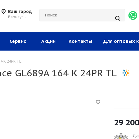
Ваш город
Барнаул
Сервис
Акции
Контакты
Для оптовых к
4 K 24PR TL
nce GL689A 164 K 24PR TL
29 20
Да