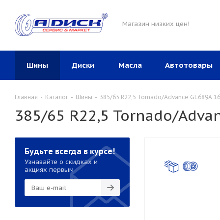
Магазин низких цен!
Шины
Диски
Масла
Автотовары
Главная
-
Каталог
-
Шины
-
385/65 R22,5 Tornado/Advance GL689A 16
385/65 R22,5 Tornado/Adva
Будьте всегда в курсе!
Узнавайте о скидках и
акциях первым