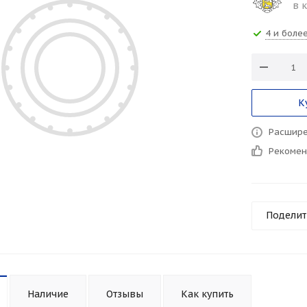
в 
4 и боле
К
Расшире
Рекоме
Поделит
Наличие
Отзывы
Как купить