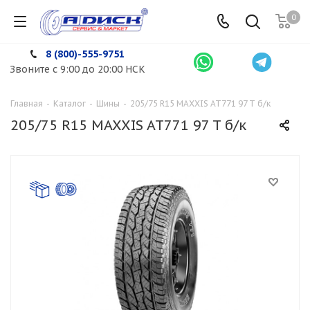
0
8 (800)-555-9751
Звоните с 9:00 до 20:00 НСК
Главная
-
Каталог
-
Шины
-
205/75 R15 MAXXIS AT771 97 T б/к
205/75 R15 MAXXIS AT771 97 T б/к