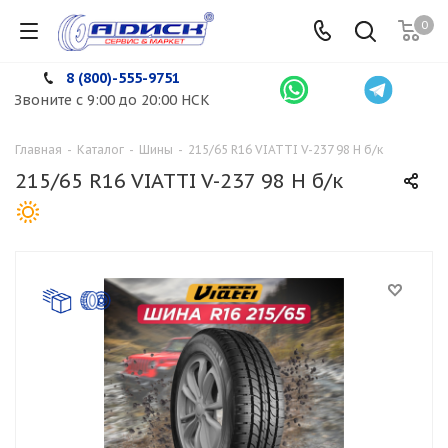
0
8 (800)-555-9751
Звоните с 9:00 до 20:00 НСК
Главная
-
Каталог
-
Шины
-
215/65 R16 VIATTI V-237 98 H б/к
215/65 R16 VIATTI V-237 98 H б/к