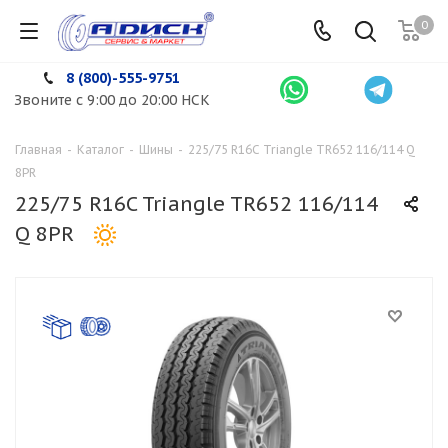
0
8 (800)-555-9751
Звоните с 9:00 до 20:00 НСК
Главная
-
Каталог
-
Шины
-
225/75 R16C Triangle TR652 116/114 Q
8PR
225/75 R16C Triangle TR652 116/114
Q 8PR